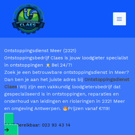
Spring
naar
de
inhoud
Ontstoppingsdienst Meer (2321)
Ontstoppingsbedrijf Claes is jouw loodgieter specialist
in ontstoppingen
Bel 24/7!
Zoek je een betrouwbare ontstoppingsdienst in Meer?
Dan ben je aan het juiste adres bij
Ontstoppingsdienst
Claes
! Wij zijn een vakkundig loodgietersbedrijf dat
gespecialiseerd is in ontstoppingen, reparaties en
onderhoud van leidingen en rioleringen in 2321 Meer
en omgeving Antwerpen.
Prijzen vanaf €119!
24/7 Bereikbaar: 023 93 43 14